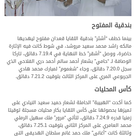
بندقية المفتوح
بينما خطف “أشثر” بندقية اللقايا قعدان مفتوح ليهديها
مالكه راشد محمد سعيد مروشد، في شوط كانت فيه الإثارة
حاضرة، ووصل “أشقر” خط النهاية في 7.19.4 دقائق، تاركا
الوصافة لـ “حامي” بشعار أحمد سالم أحمد دري الفلاحي الذي
سجل 7.20.0 دقائق، وجاء “شغموم” لمبارك محمد هادي
الجربوعي المري على المركز الثالث بتوقيت 7.21.2 دقائق.
كأس المحليات
كما أكدت “الهبيبة” الحاملة لشعار حميد سعيد النيادي على
تميزها بحصولها على كأس اللقايا بكار محليات مسجلة توقيتا
زمنيا قدره 7.24.9 دقائق، لتأتي “مرور” ملك سهيل الرملي
محمد العامري على المركز الثاني بتوقيت 7.25.1 دقائق،
وثالثة كانت “أغاني” ملك حمد غانم سلطان الهديفي التي