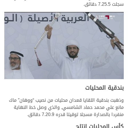
سجلت 7.25.5 دقائق.
بندقية المحليات
وذهبت بندقية اللقايا قعدان محليات من نصيب “ووهان” ماك
مانع علي محمد حماد الشامسي, والذي وصل خط النهاية
منفردا بالصدارة مسجلا توقيتا قدره 7.20.9 دقائق.
كأس المحليات إنتاج