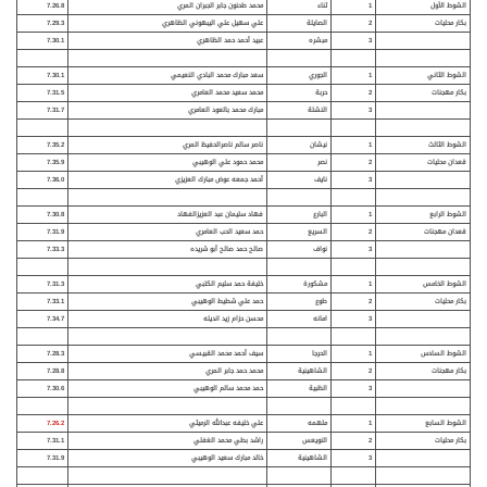
الشوط الأول
1
ثناء
محمد طحنون جابر الجبران المري
7.26.8
بكار محليات
2
الصايلة
علي سهيل علي اليبهوني الظاهري
7.29.3
3
مبشره
عبيد أحمد حمد الظاهري
7.30.1
الشوط الثاني
1
الجوري
سعد مبارك محمد البادي النعيمي
7.30.1
بكار مهجنات
2
حربة
محمد سعيد محمد العامري
7.31.5
3
النشلة
مبارك محمد بالعود العامري
7
7.31.
الشوط الثالث
1
نيشان
ناصر سالم ناصرالحفيظ المري
7.35.2
قعدان محليات
2
نصر
محمد حمود علي الوهيبي
7.35.9
3
نايف
أحمد جمعه عوض مبارك العزيزي
7.36.0
الشوط الرابع
1
البارع
فهاد سليمان عبد العزيزالفهاد
7.30.8
قعدان مهجنات
2
السريع
حمد سعيد الحب العامري
7.31.9
3
نواف
صالح حمد صالح أبو شريده
7.33.3
الشوط الخامس
1
مشكورة
خليفة حمد سليم الكتبي
7.31.3
بكار محليات
2
طوع
حمد علي شطيط الوهيبي
7.33.1
3
امانه
محسن حزام زيد انديله
7.34.7
الشوط السادس
1
الحرجا
سيف أحمد محمد القبيسي
7.28.3
بكار مهجنات
2
الشاهينية
محمد حمد جابر المري
7.28.8
3
الظبية
حمد محمد سالم الوهيبي
7.30.6
الشوط السابع
1
ملهمه
علي خليفه عبدالله الرميثي
7.26.2
بكار محليات
2
النويعس
راشد بطي محمد الغفلي
7.31.1
3
الشاهينية
خالد مبارك سعيد الوهيبي
7.31.9