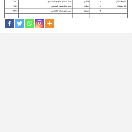
الشوط الثامن
1
مكارم
محمد سلطان مطر مرخان الكتبي
7.29.7
بكار مهجنات
2
قطنة
محمد عتيق سيف العميمي
7.31.8
3
مرضية
علي سعيد سالم الهاشمي
7.34.8