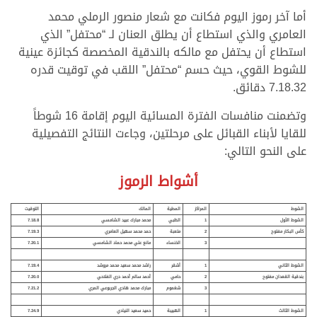
أما آخر رموز اليوم فكانت مع شعار منصور الرملي محمد
العامري والذي استطاع أن يطلق العنان لـ “محتفل” الذي
استطاع أن يحتفل مع مالكه بالندقية المخصصة كجائزة عينية
للشوط القوي، حيث حسم “محتفل” اللقب في توقيت قدره
7.18.32 دقائق.
وتضمنت منافسات الفترة المسائية اليوم إقامة 16 شوطاً
للقايا لأبناء القبائل على مرحلتين، وجاءت النتائج التفصيلية
على النحو التالي:
أشواط الرموز
الشوط
المراكز
المطية
المالك
التوقيت
الشوط الأول
1
الظبي
محمد مبارك عبيد الشامسي
7.18.8
كأس البكار مفتوح
2
متعبة
حمد محمد سهيل العامري
7.19.3
3
الخنساء
مانع علي محمد حماد الشامسي
7.20.1
الشوط الثاني
1
أشقر
راشد محمد سعيد محمد مروشد
7.19.4
بندقية القعدان مفتوح
2
حامي
أحمد سالم أحمد دري الفلاحي
7.20.0
3
شغموم
مبارك محمد هادي الجربوعي المري
7.21.2
الشوط الثالث
1
الهبيبة
حميد سعيد النيادي
7.24.9