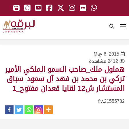
To
May 6, 2015
2412 مشاهدة
هملول ملك_صاحب السمو الملكي الأمير
تركي بن محمد بن فهد آل سعود_سباق
المستشار ش12 لقايا قعدان مفتوح_1
21555732.flv