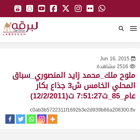
To
Jun 16, 2015
2516 مشاهدة
ملوح ملك_محمد زايد المنصوري_سباق
المحلي الخامس ش3 جذاع بكار
عام_85_ت7:51:27 ت(12/2/2011)
c0ab3b5722311f1692b3e2d939b66a208300.flv