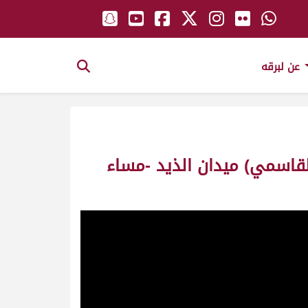
عن لبرقه
قاسمي) ميدان الذيد -مساء