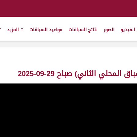
الفيديو
الصور
نتائج السباقات
مواعيد السباقات
المزيد
محلي الثاني) صباح 29-09-2025