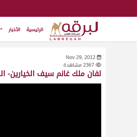
الرئيسية
الأخبار
Nov 29, 2012
2367 مشاهدة
لفان ملك غانم سيف الخيارين- المحلي 7- ثنايا قعدان ش4 – 