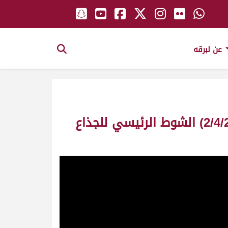
عن لبرقه
ش9 مثيرة لـ علي مسعود بن حمده المري (مهرجان سمو الأمير المفدى 2/4/2003) الشوط الرئيسي للجذاع