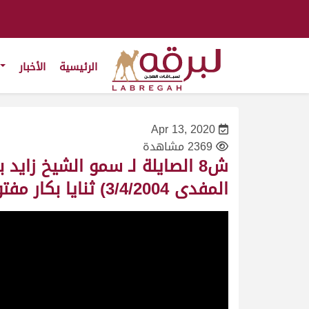
الرئيسية
الأخبار
Apr 13, 2020
2369 مشاهدة
ش8 الصايلة لـ سمو الشيخ زا
المفدى 3/4/2004) ثنايا بكار مفتوح 13:42:06