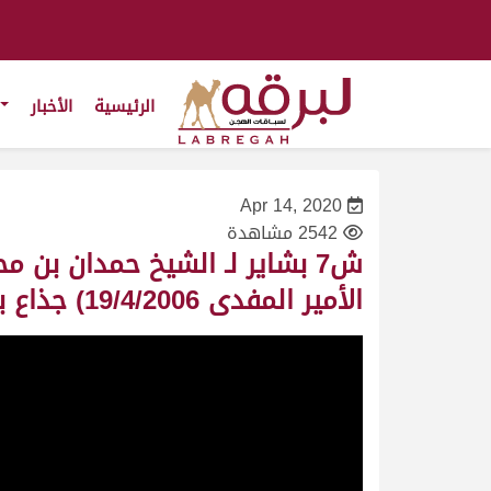
الرئيسية
الأخبار
Apr 14, 2020
2542 مشاهدة
ش7 بشاير لـ الشيخ حمدان بن
الأمير المفدى 19/4/2006) جذاع بكار مفتوح 9:34:01