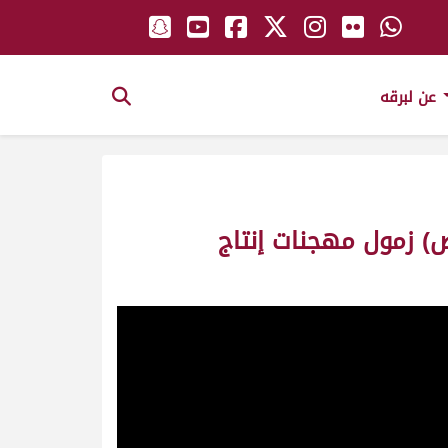
عن لبرقه
ضبوط لـ أحمد عتيق عبيد الرميثي (مهرجان ختامي الوثبة 20-05-2026ص) زمول مهجنات إنتاج