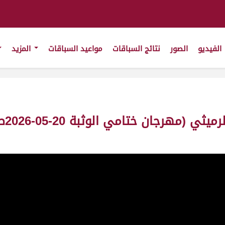
الفيديو
الصور
نتائج السباقات
مواعيد السباقات
المزيد
ش4 م