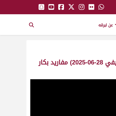
عن لبرقه
ش3 نهب لـ صالح حسين محمد صالح الجرحب (التأهيلي الثاني للمهرجان الصيفي 28-06-2025) مفاريد بكار