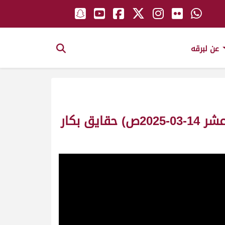
عن لبرقه
ش3 الدماني لـ سعيد محمد سلطان الغفلي (تأهيل المرموم الأسبوع الثاني عشر 14-03-2025ص) حقايق بكار