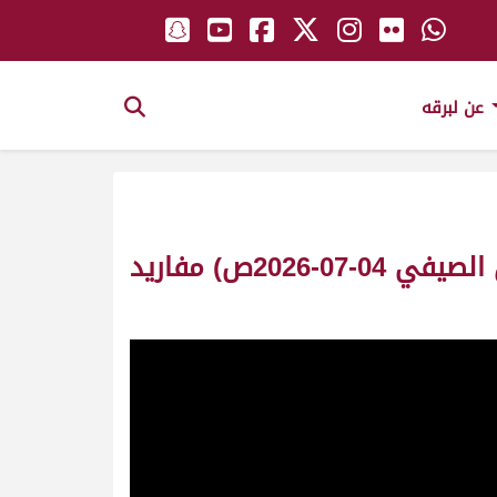
عن لبرقه
ش24 سلمى لـ عبدالله هادي حمد البريدي المري (التمهيدي الأول المهرجان الصيفي 04-07-2026ص) مفاريد