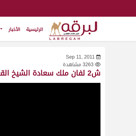
الرئيسية
الأخبار
Sep 11, 2011
3263 مشاهدة
ش2 لفان ملك سعادة الشيخ القعقاع بن حمد بن خليفة آل ثاني – ختامي الوثبة- (شداد القعدان)- ت 8:53:01