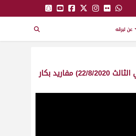
عن لبرقه
ش19 المسك لـ راشد ملحان راشد بن حبيبه المري (السباق التمهيدي الصيفي الثالث 22/8/2020) مفاريد بكار