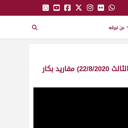
عن لبرقه
ش15 امجاد لـ عبدالله راشد علي النشيره المري (السباق التمهيدي الصيفي الثالث 22/8/2020) مفاريد بكار