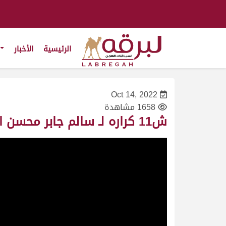
الرئيسية
الأخبار
Oct 14, 2022
1658 مشاهدة
ش11 كراره لـ سالم جابر محسن الجربوعي المري (المحلي الثالث 14-10-2022ص) لقايا بكار مفتوح 6:04:60