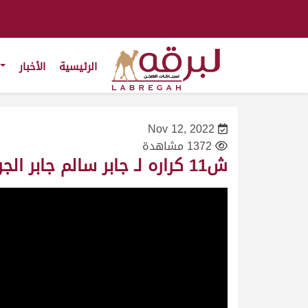
الرئيسية
الأخبار
Nov 12, 2022
1372 مشاهدة
ش11 كراره لـ جابر سالم جابر الجربوعي المري (المحلي الخامس 12-11-2022ص) جذاع بكار مفتوح 9:28:95