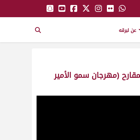
عن لبرقه
لمقارح (مهرجان سمو الأمير