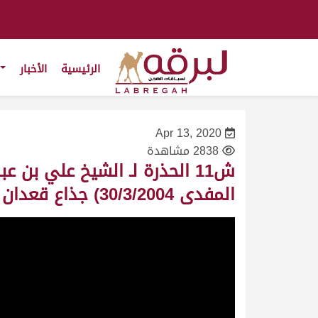
الرئيسية
الأخبار
Apr 13, 2020
2838 مشاهدة
ش11 الحذرة لـ الشيخ علي بن
المفدى 30/3/2004) جذاع قعدان مفتوح 9:47:24