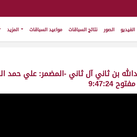
الفيديو
الصور
نتائج السباقات
مواعيد السباقات
المزيد
 عبدالله بن ثاني آل ثاني -المضمر: علي حمد ا