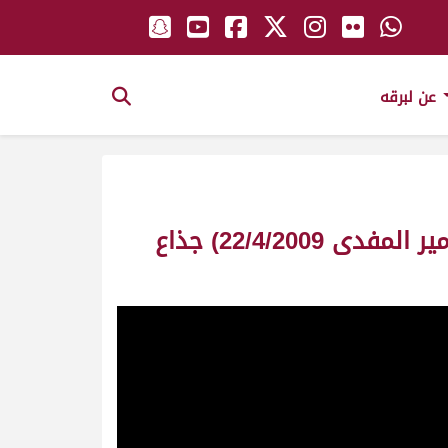
عن لبرقه
ش11 أبها لـ هجن الرئاسة -المضمر: عيسى سعيد الخييلي (مهرجان سمو الأمير المفدى 22/4/2009) جذاع