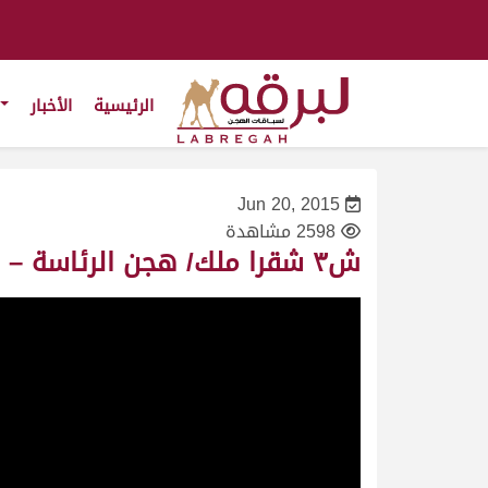
الرئيسية
الأخبار
Jun 20, 2015
2598 مشاهدة
ش٣ شقرا ملك/ هجن الرئاسة – مهرجان سمو أمير البلاد المفدى ٢٨/٤/٢٠١٠-حيل مفتوح-التوقيت ١٦:٣٦:١١