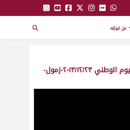
عن لبرقه
ش٢ رعد ملك/ سعيد راشد حمد غدير الكتبي ( درع اليوم الوطني )-مهرجان اليوم الوطني ٢٠١٣/١٢/٢٣-زمول-