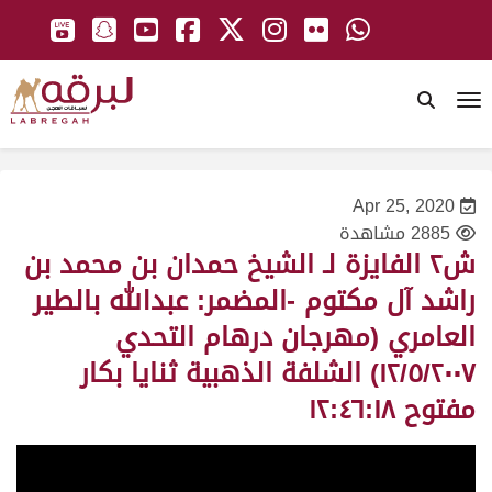
To
Apr 25, 2020
2885 مشاهدة
ش٢ الفايزة لـ الشيخ حمدان بن محمد بن
راشد آل مكتوم -المضمر: عبدالله بالطير
العامري (مهرجان درهام التحدي
١٢/٥/٢٠٠٧) الشلفة الذهبية ثنايا بكار
مفتوح ١٢:٤٦:١٨