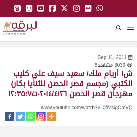
To
Sep 11, 2011
3039 مشاهدة
ش١ أريام ملك/ سعيد سيف علي كليب
الكتبي (مجسم قصر الحصن للثنايا بكار)
مهرجان قصر الحصن ٢٠١٤/٤/٢٦-ت١٢:٣٥:٧
www.youtube.com/watch?v=0flVsigOmVQ