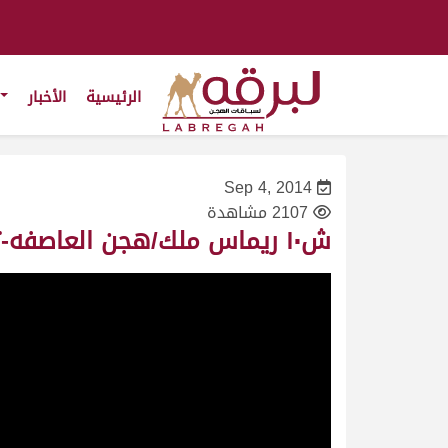
الرئيسية
الأخبار
Sep 4, 2014
2107 مشاهدة
ش١٠ ريماس ملك/هجن العاصفه-تأهيل المرموم الأسبوع الثاني ٢٤/٩/٢٠١٤-ثنايا بكار مهجنات-ت ٩:٤٢:٨