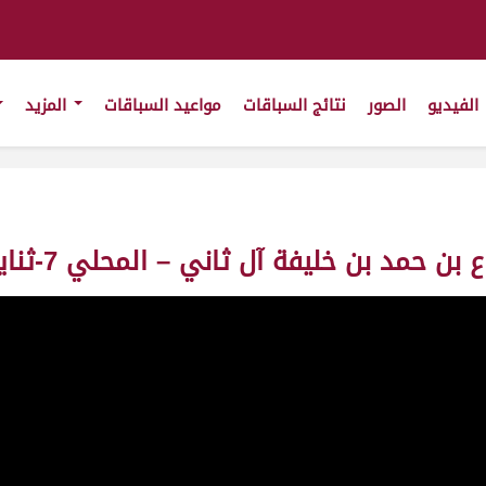
الفيديو
الصور
نتائج السباقات
مواعيد السباقات
المزيد
يفة آل ثاني – المحلي 7-ثنايا بكار- ش1 – ت 13:13:03