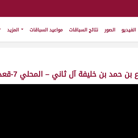
الفيديو
الصور
نتائج السباقات
مواعيد السباقات
المزيد
 خليفة آل ثاني – المحلي 7-قعدان- ش4 – ت 7:49:00