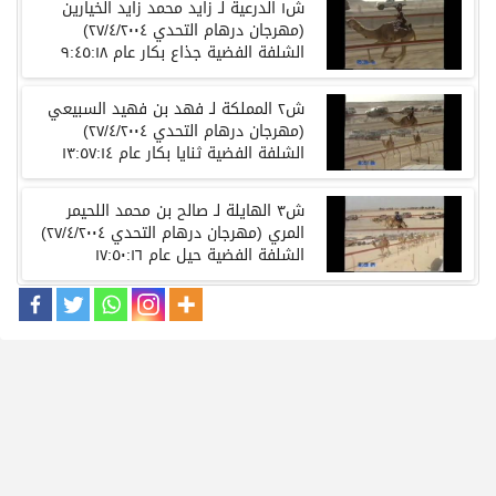
ش١ الدرعية لـ زايد محمد زايد الخيارين
(مهرجان درهام التحدي ٢٧/٤/٢٠٠٤)
الشلفة الفضية جذاع بكار عام ٩:٤٥:١٨
ش٢ المملكة لـ فهد بن فهيد السبيعي
(مهرجان درهام التحدي ٢٧/٤/٢٠٠٤)
الشلفة الفضية ثنايا بكار عام ١٣:٥٧:١٤
ش٣ الهايلة لـ صالح بن محمد اللحيمر
المري (مهرجان درهام التحدي ٢٧/٤/٢٠٠٤)
الشلفة الفضية حيل عام ١٧:٥٠:١٦