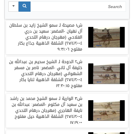
Search
ش١ مصيحة لـ سمو الشيخ زايد بن سلطان
آل نهيان -المضمر: سعيد بن دري
الفلاحي (مهرجان درهام التحدي
٢٧/٤/٢٠٠٤) الشلفة الذهبية جذاع بكار
مفتوح ٩:٣١:٠٦
ش٢ الدوحة لـ الشيخ سحيم بن عبدالله بن
خليفة آل ثاني -المضمر: ناصر بن مسفر
الشهواني (مهرجان درهام التحدي
٢٧/٤/٢٠٠٤) الشلفة الذهبية ثنايا بكار
مفتوح ١٣:٣٠:١٥
ش٣ الوارية لـ سمو الشيخ محمد بن راشد
بن سعيد آل مكتوم -المضمر: عبدالله بن
نايفة الهاجري (مهرجان درهام التحدي
٢٧/٤/٢٠٠٤) الشلفة الذهبية حيل مفتوح
١٧:١٩:٠٠