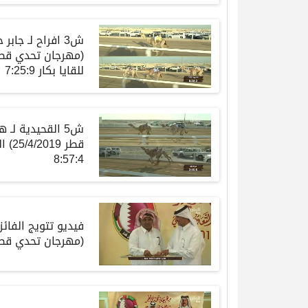
ش3 افراح لـ جا
للقايا بكار 7:25:9
ش5 القحيدية لـ
قطر 
8:57:4
فيديو تتويج الفائ
(مهرجان تحدي قطر 019