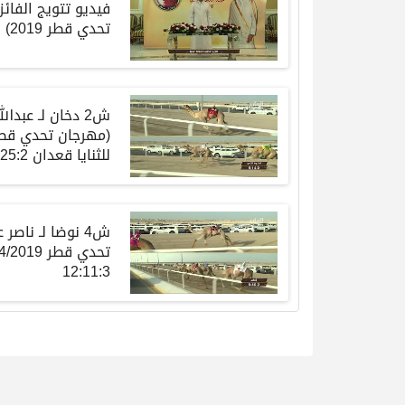
فيديو تتويج الفائ
تحدي قطر 2019)
ش2 دخان لـ عبدا
للثنايا قعدان 12:25:2
ش4 نوضا لـ ناص
12:11:3