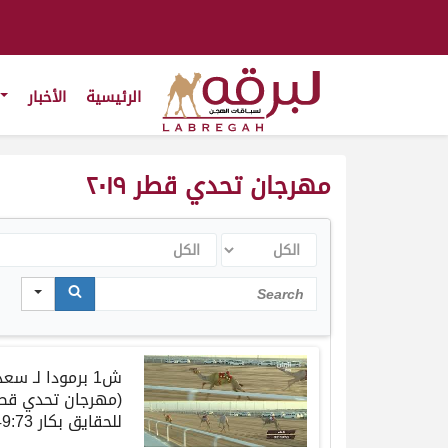
الرئيسية
الأخبار
مهرجان تحدي قطر ٢٠١٩
الكل
الكل
Search
ش1 برمودا لـ س
للحقايق بكار 5:49:73