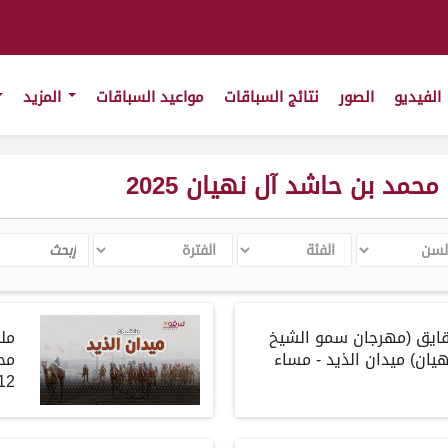
الفيديو
الصور
نتائج السباقات
مواعيد السباقات
المزيد
د بن حاشد آل نهيان 2025
ن
الفئة
الفترة
Search
قايق
(
مهرجان سمو الشيخ
مل
هيان
)
ميدان الذيد
-
مساء
2-2025