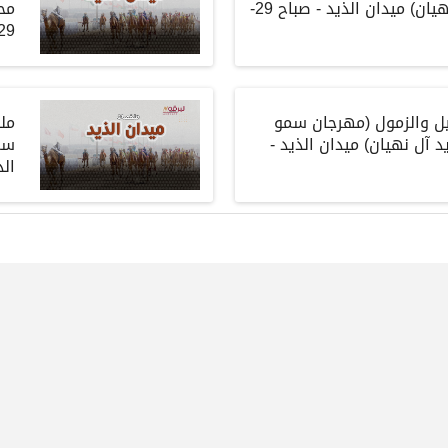
هيان
)
ميدان الذيد
-
صباح
29-
مح
9-12-2025
ل والزمول
(
مهرجان سمو
مل
د آل نهيان
)
ميدان الذيد
-
سم
ال