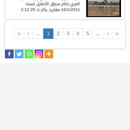
المري-ختام سباق الأصايل مساء
16/1/2015-مفاريد بكار-ت 2:12:29
«
‹
...
1
2
3
4
5
...
›
»