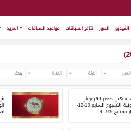
الفيديو
الصور
نتائج السباقات
مواعيد السباقات
المزيد
سن
الفئة
الفترة
Search
 سهيل صغير القرموش
ش2
وثبة
الأسبوع
السابع
13-12-
الو
ر
مفتوح
4:19:9
قع