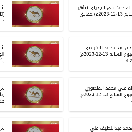
رك حمد علي الجديلي
(
تأهيل
ش4
ابع
13-12-2023م)
حقايق
(
تأ
حق
ندي عيد محمد المزروعي
ش6
بوع
السابع
13-12-2023م)
الو
بكا
م علي محمد المنصوري
ش8
بوع
السابع
13-12-2023م)
(
تأ
حق
حمد عبداللطيف علي
ش10