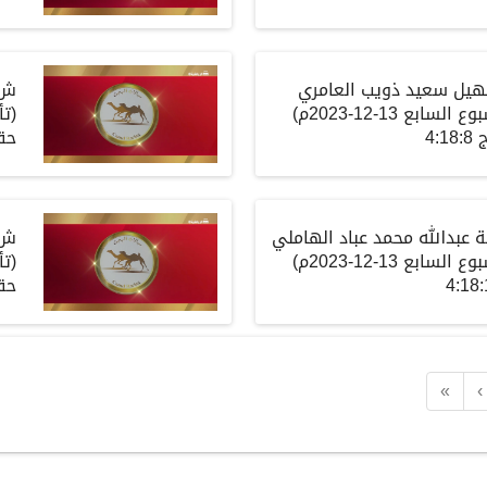
يل سعيد ذويب العامري
ش18
بوع
السابع
13-12-2023م)
(
تأ
ج
4:18:8
حق
ة عبدالله محمد عباد الهاملي
ش20
بوع
السابع
13-12-2023م)
(
تأ
حق
«
‹