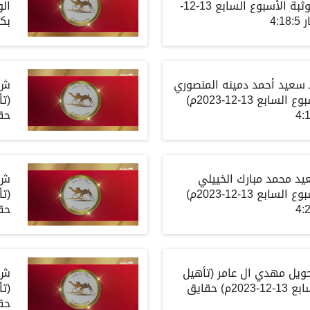
وثبة
الأسبوع
السابع
13-12-
الو
ر
4:18:5
بكا
سعيد أحمد دمينه المنصوري
ش12
بوع
السابع
13-12-2023م)
(
تأ
حق
د محمد مبارك الخييلي
ش14
بوع
السابع
13-12-2023م)
(
تأ
حق
ويل مهدي ال عامر
(
تأهيل
ش16
ابع
13-12-2023م)
حقايق
(
تأ
حق