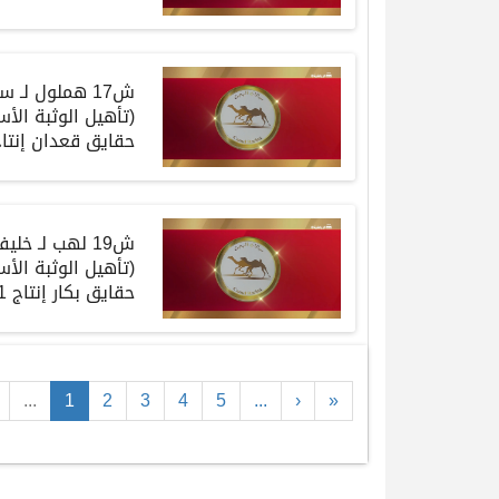
ش17 هملول
لـ
سه
(
تأهيل
الوثبة
الأس
حقايق
قعدان إنتا
ش19 لهب
لـ
خليف
(
تأهيل
الوثبة
الأس
حقايق
بكار إنتاج
4:18:1
...
1
2
3
4
5
...
›
»