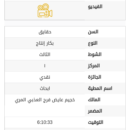
الفيديو
السن
حقايق
النوع
بكار إنتاج
الشوط
الثالث
المركز
١
الجائزة
نقدي
اسم المطية
ابحاث
المالك
خجيم عايض فرج العذبي المري
المضمر
التوقيت
6:10:33