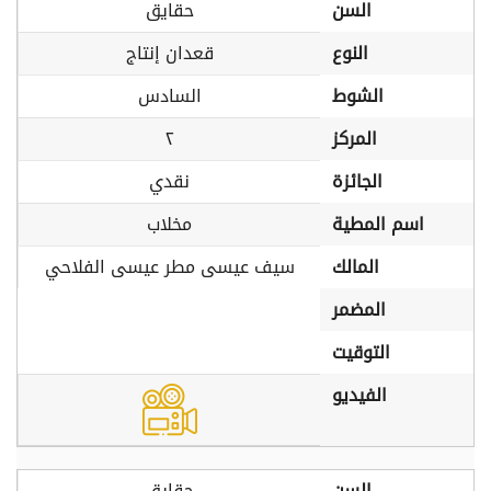
السن
حقايق
النوع
قعدان إنتاج
الشوط
السادس
المركز
٢
الجائزة
نقدي
اسم المطية
مخلاب
المالك
سيف عيسى مطر عيسى الفلاحي
المضمر
التوقيت
الفيديو
السن
حقايق