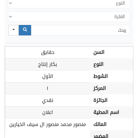
النوع
الفترة
Search
السن
حقايق
النوع
بكار إنتاج
الشوط
الأول
المركز
١
الجائزة
نقدي
اسم المطية
اعلان
المالك
منصور محمد منصور ال سيف الخيارين
المضمر