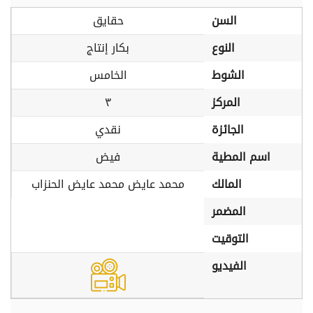
السن
حقايق
النوع
بكار إنتاج
الشوط
الخامس
المركز
٣
الجائزة
نقدي
اسم المطية
فيض
المالك
محمد عايض محمد عايض الحنزاب
المضمر
التوقيت
الفيديو