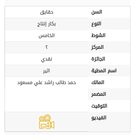
السن
حقايق
النوع
بكار إنتاج
الشوط
الخامس
المركز
٢
الجائزة
نقدي
اسم المطية
اثير
المالك
حمد طالب راشد علي مسعود
المضمر
التوقيت
الفيديو