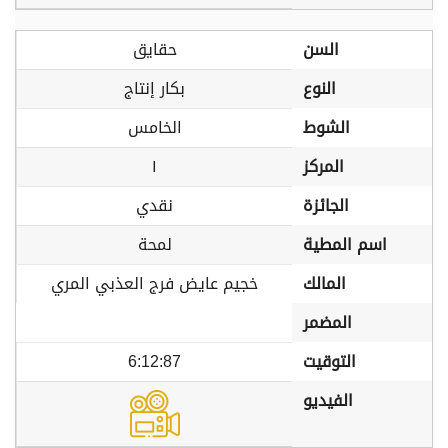
السن
حقايق
النوع
بكار إنتاج
الشوط
الخامس
المركز
١
الجائزة
نقدي
اسم المطية
لمحة
المالك
خجيم عايض فرج العذبي المري
المضمر
التوقيت
6:12:87
الفيديو