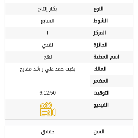
النوع
بكار إنتاج
الشوط
السابع
المركز
١
الجائزة
نقدي
اسم المطية
نهج
المالك
بخيت حمد علي راشد مقارح
المضمر
التوقيت
6:12:50
الفيديو
السن
حقايق