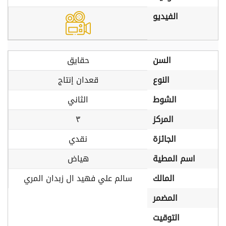
الفيديو
السن
حقايق
النوع
قعدان إنتاج
الشوط
الثاني
المركز
٣
الجائزة
نقدي
اسم المطية
هياض
المالك
سالم علي فهيد ال زبدان المري
المضمر
التوقيت