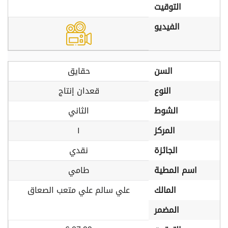
التوقيت
الفيديو
السن
حقايق
النوع
قعدان إنتاج
الشوط
الثاني
المركز
١
الجائزة
نقدي
اسم المطية
طامي
المالك
علي سالم علي متعب الصعاق
المضمر