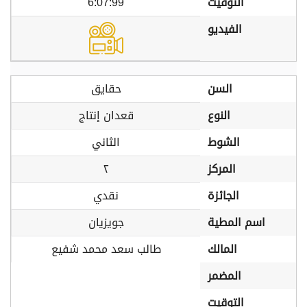
التوقيت
6:07:99
الفيديو
السن
حقايق
النوع
قعدان إنتاج
الشوط
الثاني
المركز
٢
الجائزة
نقدي
اسم المطية
جويزيان
المالك
طالب سعد محمد شفيع
المضمر
التوقيت