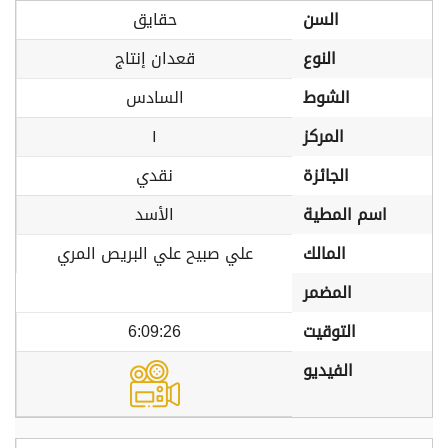
السن
حقايق
النوع
قعدان إنتاج
الشوط
السادس
المركز
١
الجائزة
نقدي
اسم المطية
الأسد
المالك
علي صبيح علي البريص المري
المضمر
التوقيت
6:09:26
الفيديو