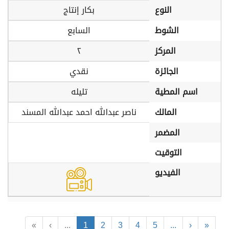
النوع
بكار إنتاج
الشوط
السابع
المركز
٢
الجائزة
نقدي
اسم المطية
تليله
المالك
ناصر عبدالله احمد عبدالله المسند
المضمر
التوقيت
الفيديو
«
‹
...
1
2
3
4
5
...
›
»