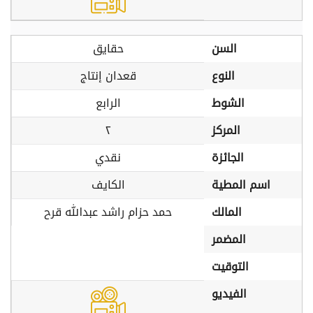
السن
حقايق
النوع
قعدان إنتاج
الشوط
الرابع
المركز
٢
الجائزة
نقدي
اسم المطية
الكايف
المالك
حمد حزام راشد عبدالله قرح
المضمر
التوقيت
الفيديو