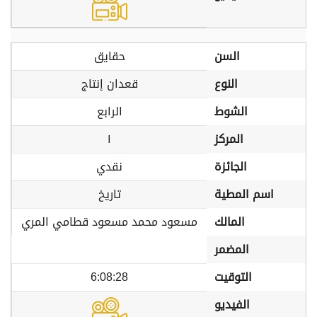
السن
حقايق
النوع
قعدان إنتاج
الشوط
الرابع
المركز
١
الجائزة
نقدي
اسم المطية
تاريخ
المالك
مسعود محمد مسعود قطامي المري
المضمر
التوقيت
6:08:28
الفيديو