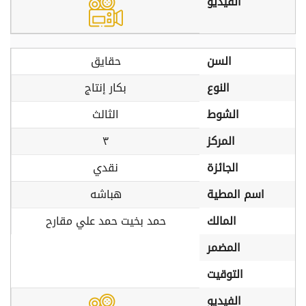
الفيديو
السن
حقايق
النوع
بكار إنتاج
الشوط
الثالث
المركز
٣
الجائزة
نقدي
اسم المطية
هباشه
المالك
حمد بخيت حمد علي مقارح
المضمر
التوقيت
الفيديو