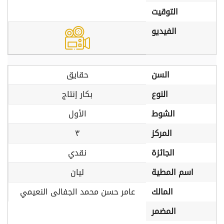
التوقيت
الفيديو
السن
حقايق
النوع
بكار إنتاج
الشوط
الأول
المركز
٣
الجائزة
نقدي
اسم المطية
ليان
المالك
عامر حسن محمد الجفالى النعيمي
المضمر