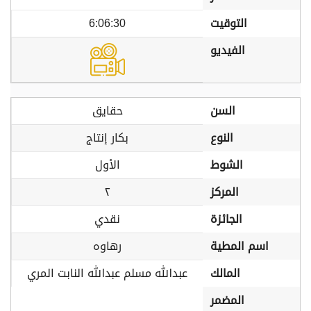
التوقيت
6:06:30
الفيديو
السن
حقايق
النوع
بكار إنتاج
الشوط
الأول
المركز
٢
الجائزة
نقدي
اسم المطية
رهاوه
المالك
عبدالله مسلم عبدالله النابت المري
المضمر