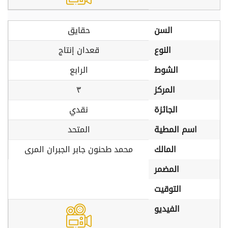
السن
حقايق
النوع
قعدان إنتاج
الشوط
الرابع
المركز
٣
الجائزة
نقدي
اسم المطية
المتحد
المالك
محمد طحنون جابر الجبران المرى
المضمر
التوقيت
الفيديو