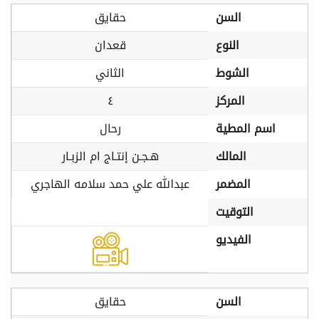
السن
حقايق
النوع
قعدان
الشوط
الثاني
المركز
٤
اسم المطية
رحال
المالك
هـجـن إنتـاج ام الزبـار
المضمر
عبدالله علي حمد سلامه الهاجري
التوقيت
الفيديو
السن
حقايق