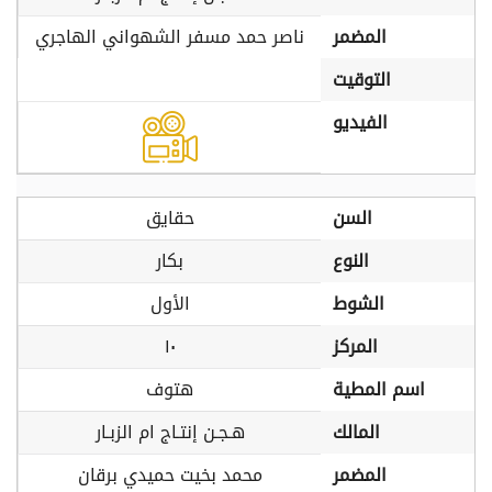
المضمر
ناصر حمد مسفر الشهواني الهاجري
التوقيت
الفيديو
السن
حقايق
النوع
بكار
الشوط
الأول
المركز
١٠
اسم المطية
هتوف
المالك
هـجـن إنتـاج ام الزبـار
المضمر
محمد بخيت حميدي برقان