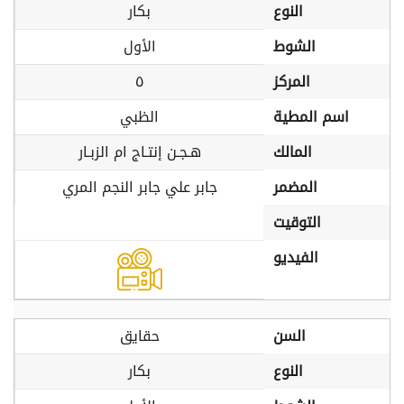
النوع
بكار
الشوط
الأول
المركز
٥
اسم المطية
الظبي
المالك
هـجـن إنتـاج ام الزبـار
المضمر
جابر علي جابر النجم المري
التوقيت
الفيديو
السن
حقايق
النوع
بكار