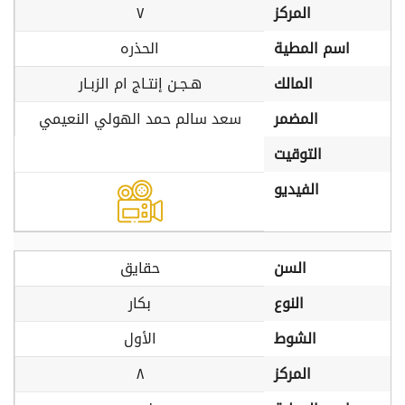
المركز
٧
اسم المطية
الحذره
المالك
هـجـن إنتـاج ام الزبـار
المضمر
سعد سالم حمد الهولي النعيمي
التوقيت
الفيديو
السن
حقايق
النوع
بكار
الشوط
الأول
المركز
٨