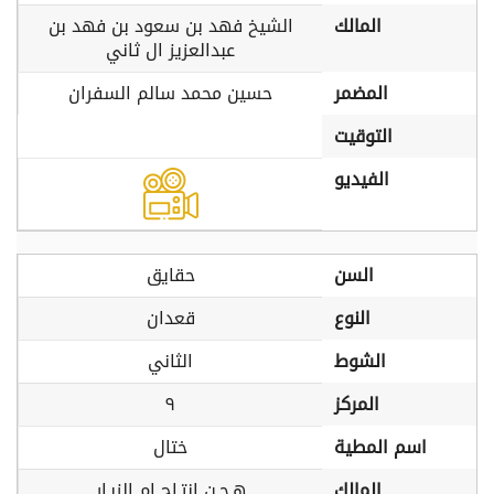
المالك
الشيخ فهد بن سعود بن فهد بن
عبدالعزيز ال ثاني
المضمر
حسين محمد سالم السفران
التوقيت
الفيديو
السن
حقايق
النوع
قعدان
الشوط
الثاني
المركز
٩
اسم المطية
ختال
المالك
هـجـن إنتـاج ام الزبـار