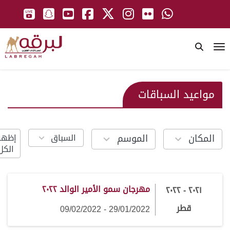
To
مواعيد السباقات
24
6
4
السباق
إظها
المكان
الموسم
results
results
results
الكل
available
available
available
مهرجان سمو الأمير الوالد ٢٠٢٢
٢٠٢١ - ٢٠٢٢
قطر
29/01/2022 - 09/02/2022