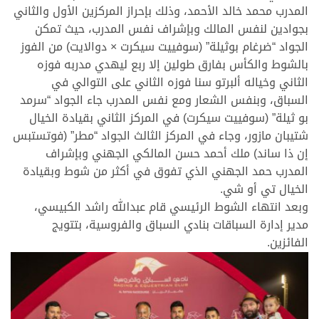
المدرب محمد خالد الأحمد، وذلك بإحراز المركزين الأول والثاني
بجوادين لنفس المالك وبإشراف نفس المدرب، حيث تمكن
الجواد “ضرغام بوثيلة” (سوفييت سيكرت × دوالايت) من الفوز
بالشوط والكأس بفارق طولين إلا ربع ليهدي مدربه فوزه
الثاني وخياله ألبرتو سنا فوزه الثاني على التوالي في
السباق، وبنفس الشعار ومع نفس المدرب جاء الجواد “سرمد
بو ثيلة” (سوفييت سيكرت) في المركز الثاني بقيادة الخيال
شتيبان مازور، وجاء في المركز الثالث الجواد “مطر” (فوتستبس
إن ذا ساند) ملك أحمد حسن المالكي الجهني وبإشراف
المدرب حمد الجهني الذي تفوق في أكثر من شوط وبقيادة
الخيال تي أو شي.
وبعد انتهاء الشوط الرئيسي قام عبدالله راشد الكبيسي،
مدير إدارة السباقات بنادي السباق والفروسية، بتتويج
الفائزين.