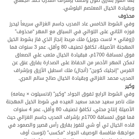
بها الفوز بفارق طول ونصف بإشراف المدرب حمد الجهني
وبقيادة الخيال المعتصم البلوشي.
محذوف
وفي الشوط الخامس عاد المدرب جاسم الغزالي سريعاً ليحرز
فوزه الثاني على التوالي في السباق مع المهر “محذوف”
(زوفاني × لاست جويل) ملك مربط إنجاز الذي فاز بشوط الخيل
المهجنة الأصيلة، تكافؤ تصنيف 80 وأقل، عمر 3 سنوات فما
فوق لمسافة 1700م، فبقيادة الخيال متعب علي الصعاق
تمكن المهر الأحمر من الحفاظ على الصدارة بفارق عنق عن
الفرس “إنجليك كوين” (أنجال) ملك اسطبل الأزرق وبإشراف
المدرب محمد الغزالي وبقيادة الخيال صالح سالم المري.
وكير
وفي الشوط الرابع تفوق الجواد “وكير” (لانسيلوت × يمامه)
ملك ناصر سعيد محمد سعيد العيده في شوط الخيل المهجنة
الأصيلة إنتاج محلي، تكافؤ تصنيف 80 وأقل، عمر 4 سنوات
فما فوق لمسافة 1700م بإشراف المدرب جاسم الغزالي حيث
قاده الخيال تي أو شي للفوز بفارق رأس قصير والصمود في
مواجهة منافسة الوصيف الجواد “مكسب” (توست أوف