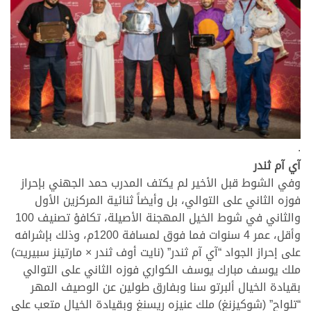
.
آي آم ثندر
وفي الشوط قبل الأخير لم يكتف المدرب حمد الجهني بإحراز
فوزه الثاني على التوالي، بل وأيضاً ثنائية المركزين الأول
والثاني في شوط الخيل المهجنة الأصيلة، تكافؤ تصنيف 100
وأقل، عمر 4 سنوات فما فوق لمسافة 1200م، وذلك بإشرافه
على إحراز الجواد “آي آم ثندر” (نايت أوف ثندر × مارتينز سبيريت)
ملك يوسف مبارك يوسف الكواري فوزه الثاني على التوالي
بقيادة الخيال ألبرتو سنا وبفارق طولين عن الوصيف المهر
“تلواح” (شوكيزنغ) ملك عنيزه ريسنغ وبقيادة الخيال متعب علي