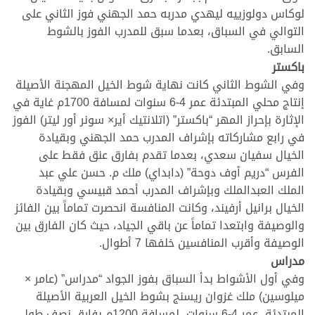
لوكاس دولوزييه ليهدي مدربه حمد الجهني فوز الثاني على
التوالي في السباق، بعدما سبق للمدرب الفوز بالشوط
السابق.
باكستر
وفي الشوط الثاني كانت نهاية شوط الخيل المهجنة الأصيلة
إنتاج محلي المبتدئة عمر 4-6 سنوات لمسافة 1700م غاية في
الإثارة بإحراز المهر “باكستر” (اتلانتيك أير× سونر أور ليتر) الفوز
في رابع مشاركاته بإشراف المدرب حمد الجهني وبقيادة
الخيال سفيان سعدي، بعدما تقدم بفارق عنق فقط على
الفرس “دريم أوف دوحة” (دابداي) ملك م. حسن علي عبد
الملك العبدالملك وبإشراف المدرب أحمد قبيسي وبقيادة
الخيال برانيل أرفيند، وكانت المنافسة انحصرت تماماً بين الفائز
والوصيفة وابتعدا تماماً عن باقي الجياد، حيث كان الفارق بين
الوصيفة وأقرب المنافسين خلفها 7 أطوال.
مدراس
وفي أول الأشواط بدأ السباق بفوز الجواد “مدراس” (عامر ×
ميلوسين) ملك غزوان ريسنج بشوط الخيل العربية الأصيلة
المبتدئة، عمر 4-6 سنوات، لمسافة 1200م بفارق نصف طول