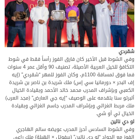
شقردي
وفي الشوط قبل الأخير كان فارق الفوز رأساً فقط في شوط
التكافؤ للخيل العربية الأصيلة، تصنيف 90 وأقل عمر 4 سنوات
فما فوق لمسافة 1100م، وكان الفوز للمهر “شقردي” (إيه
إف البحر × دورمانيا سي إس) ملك شريدة بن ناصر بن شريدة
الكعبي وبإشراف المدرب محمد خالد الأحمد وبقيادة الخيال
ألبرتو سنا بتقدمه على الوصيف “إيه جي العارض” (مجد العرب)
ملك مربط الغزالي وبإشراف المدرب جاسم الغزالي وبقيادة
الخيال تي أو شي.
لو دي نالين
وفي الشوط السادس أحرز المدرب عويضه سالم الهاجري
الفوز مع الجواد “لو دي نالين” (بيفوتل × الهبلة) ملك راعي