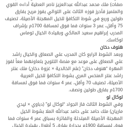
صفات) ملك محمد عبدالله عبدالعزيز ناصر العطية أداءه القوي
والمتميز فأحرز فوزه الثالث على التوالي بفوز مريح بفارق
طولين وربع في شوط التكافؤ للخيل المهجنة الأصيلة، تصنيف
75 وأقل، عمر 3 سنوات فما فوق لمسافة 1700م بإشراف
المدرب إبراهيم سعيد المالكي وبقيادة الخيال توماس
لوكاسك.
هنوف دخان
وبعد الشوط الرابع كان المدرب علي الصعاق والخيال راشد
علي الصعاق على موعد مع منصة التتويج بتعاونهما معاً لفوز
المهرة “هنوف دخان” (علم الخالدية × غزوة دخان) ملك عنتر
راشد عنتر المنخس المري بشوط التكافؤ للخيل العربية
الأصيلة، تصنيف 70 وأقل، عمر 4 سنوات فما فوق لمسافة
1700م بفارق طولين ونصف.
لوكال لو
وفي الشوط الثالث فاز الجواد “لوكال لو” (دباوي × ليدي
ماريان) ملك حامد على حامد عبدالله الملا بشوط الخيل
المهجنة الأصيلة المبتدئة والفائزة بسباق عمر 4 سنوات فما
فوق لمسافة 1900م بجدارة بفارق 5 أطوال بقيادة الخيال