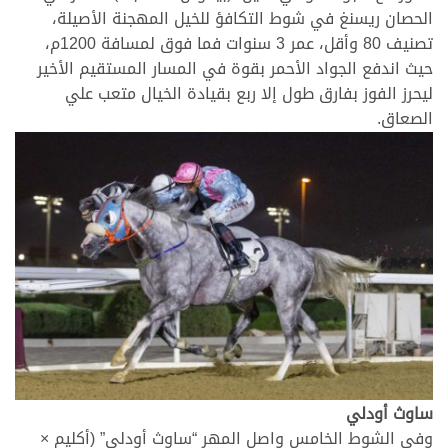
الحصان ريسنغ في شوط التكافؤ للخيل المهجنة الأصيلة،
تصنيف 80 وأقل، عمر 3 سنوات فما فوق لمسافة 1200م،
حيث اندفع الجواد الأحمر بقوة في المسار المستقيم الأخير
ليحرز الفوز بفارق طول إلا ربع بقيادة الخيال متعب علي
الصعاق.
>
ساوث أودلي
وفي الشوط الخامس واصل المهر “ساوث أودلي” (أكليم ×