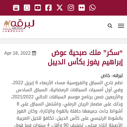
To
“سكر” ملك صبحية عوض
Apr 18, 2022
إبراهيم يفوز بكأس الديبل
لبرقه- خاص
نظم نادي السباق والفروسية مساء الأربعاء 6 إبريل 2022،
وفي أول أمسيات السباقات الرمضانية، السباق السادس
والأربعين ضمن برنامج موسم السباقات الحالي 2021/2022،
وذلك على مضمار الريان الرملي، واشتمل السباق على 8
أشواط جاءت جميعها حافلة بالقوة والإثارة، وكان الفوز
بالشوط الرئيسي على كأس الديبل، تكافؤ للخيل العربية
الأصيلة إنتاج محلي، تصنيف 90 وأقل، 4 سنوات فما فوق