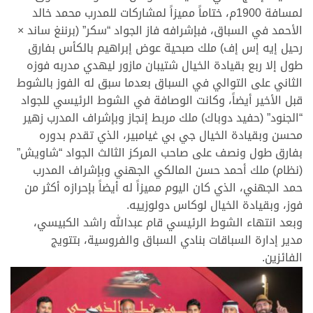
لمسافة 1900م، ختاماً مميزاً لمشاركات للمدرب محمد خالد
الأحمد في السباق، فبإشرافه فاز الجواد “سكر” (برننغ ساند ×
رحيل إيه إس إف) ملك صبحية عوض إبراهيم بالكأس بفارق
طول إلا ربع بقيادة الخيال شتيبان مازور ليهدي مدربه فوزه
الثاني على التوالي في السباق بعدما سبق له الفوز بالشوط
قبل الأخير أيضاً، وكانت الوصافة في الشوط الرئيسي للجواد
“الجنود” (حفيد دوباك) ملك مربط إنجاز وبإشراف المدرب زهير
محسن وبقيادة الخيال جي بي غيامبير، الذي تقدم بدوره
بفارق طول ونصف على صاحب المركز الثالث الجواد “شاويش”
(نظام) ملك أحمد حسن المالكي الجهني وبإشراف المدرب
حمد الجهني، الذي كان اليوم مميزاً له أيضاً بإحرازه أكثر من
فوز، وبقيادة الخيال لوكاس دولوزييه.
وبعد انتهاء الشوط الرئيسي قام عبدالله راشد الكبيسي،
مدير إدارة السباقات بنادي السباق والفروسية، بتتويج
الفائزين.
>