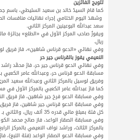
تتويج الفائزين
كما قامَ السيدُ خالد بن سعيد السليطي، باسم جم
وشهدَ اليوم الختامي إجراء نهائيات منافسات الطل
سعد عبدالله البوعينين المركز الثاني.
ريال.
وفي نهائي «الدعو قرناس شاهين»‏‏، فاز فريق لوسي
النعيمي يفوز بالقرناس جير حر
وفي نهائي الدعو قرناس جير حر، فازَ محمَّد راشد ا
مسابقة الدعو قرناس حر، وعبدالله عامر الكعبي بالم
وفريق لوسيل بالمركز الثاني وعبدالله سعيد المري 
كما فازَ عبدالله عامر الكعبي بالمركز الأول في مسابق
وفي مسابقة الدعو فرخ جير شاهين، فاز فريق النخبة 
وفي مسابقةِ الدعو قرناس جير شاهين، فاز فريق الن
كل فئة بمبلغ مالي قدره 35 ألف ريال، والثاني بـ 25 ألف ريال، والثالث بـ 15 ألف ريال.
وفي مسابقة الصقار الواعد، فاز صالح محمد الكوار
بالمركز الثالث، وراشد نواف النعيمي بالمركز الرا
وفي مسابقة الدعو الصقار الواعد (فئة التبع)، فاز