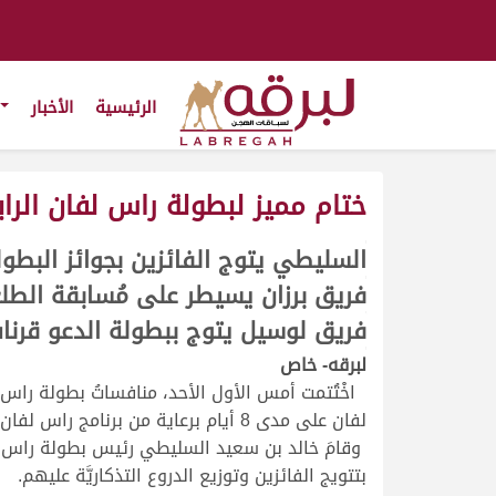
الرئيسية
الأخبار
ختام مميز لبطولة راس لفان الراب
السليطي يتوج الفائزين بجوائز البط
>
>
>
فريق برزان يسيطر على مُسابقة الطل
>
>
>
فريق لوسيل يتوج ببطولة الدعو قرن
>
>
>
>
لبرقه- خاص
>
اخْتُتمت أمس الأول الأحد، منافساتُ بطولة راس ل
لفان على مدى 8 أيام برعاية من برنامج راس لفان للتواصل الاجتماعي والشركات الداعمة له، وذلك بتتويج الفائزين في جميع المسابقات.
وقامَ خالد بن سعيد السليطي رئيس بطولة راس ل
بتتويج الفائزين وتوزيع الدروع التذكاريَّة عليهم.