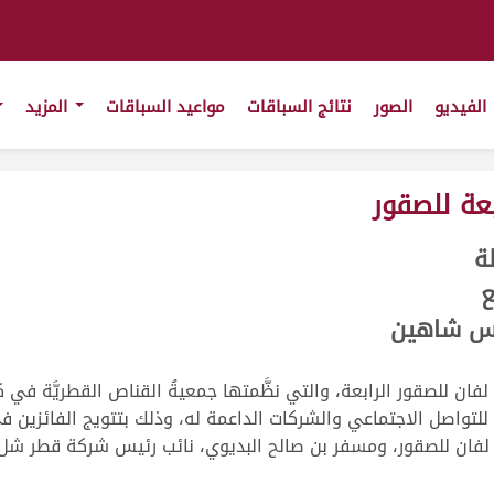
الفيديو
الصور
نتائج السباقات
مواعيد السباقات
المزيد
عة للصقور
ولة
ع
اس شاهين
فان للصقور الرابعة، والتي نظَّمتها جمعيةُ القناص القطريَّة في
فان للصقور، ومسفر بن صالح البديوي، نائب رئيس شركة قطر شل، 