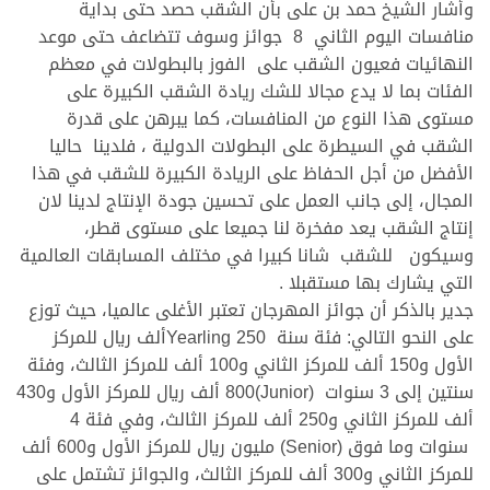
وأشار الشيخ حمد بن على بأن الشقب حصد حتى بداية
منافسات اليوم الثاني 8 جوائز وسوف تتضاعف حتى موعد
النهائيات فعيون الشقب على الفوز بالبطولات في معظم
الفئات بما لا يدع مجالا للشك ريادة الشقب الكبيرة على
مستوى هذا النوع من المنافسات، كما يبرهن على قدرة
الشقب في السيطرة على البطولات الدولية ، فلدينا حاليا
الأفضل من أجل الحفاظ على الريادة الكبيرة للشقب في هذا
المجال، إلى جانب العمل على تحسين جودة الإنتاج لدينا لان
إنتاج الشقب يعد مفخرة لنا جميعا على مستوى قطر،
وسيكون للشقب شانا كبيرا في مختلف المسابقات العالمية
التي يشارك بها مستقبلا .
جدير بالذكر أن جوائز المهرجان تعتبر الأغلى عالميا، حيث توزع
على النحو التالي: فئة سنة Yearling 250ألف ريال للمركز
الأول و150 ألف للمركز الثاني و100 ألف للمركز الثالث، وفئة
سنتين إلى 3 سنوات (Junior)800 ألف ريال للمركز الأول و430
ألف للمركز الثاني و250 ألف للمركز الثالث، وفي فئة 4
سنوات وما فوق (Senior) مليون ريال للمركز الأول و600 ألف
للمركز الثاني و300 ألف للمركز الثالث، والجوائز تشتمل على