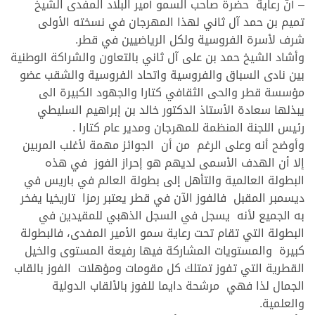
– أنّ رعاية حضرة صاحب السمو أمير البلاد المفدى الشيخ
تميم بن حمد آل ثاني لهذا المهرجان في نسخته الأولى
شرف لأسرة الفروسية ولكل الرياضيين في قطر.
وأشاد الشيخ حمد بن على آل ثاني بالتعاون والشراكة الوطنية
بين نادى السباق والفروسية واتحاد الفروسية والشقب عضو
مؤسسة قطر والحى الثقافي كتارا والجهود الكبيرة الى
يبذلها سعادة الأستاذ الدكتور خالد بن إبراهيم السليطي
رئيس اللجنة المنظمة للمهرجان ومدير عام كتارا .
وأوضح أنه وعلى الرغم من أن الجوائز مهمة لأغلب المربين
إلا أن الهدف الأسمى لديهم هو إحراز الفوز في هذه
البطولة العالمية والتأهل إلى بطولة العالم في باريس في
ديسمبر المقبل فالفوز الآن في قطر يعتبر رمزا تاريخيا يفخر
به الجميع لأنه يسجل في السجل الذهبي للمقيدين في
البطولة التي تقام تحت رعاية سمو الأمير المفدى، فالبطولة
كبيرة والمستويات المشاركة فيها رفيعة المستوى والخيل
القطرية التي تفوز تمتلك كل مقومات ومؤهلات الفوز بالقاب
الجمال لذا فهي مرشحة دايما للفوز بالألقاب الدولية
والعلمية.