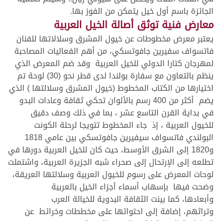
الجائزة باسم أول خيل يتمكن من الفوز بها.
معارض فنية توثق أصالة الخيل العربية
يعتبر معرض مخطوطات عن خيول المشرق وسلالاتها للفنان
فاتسواف سفيرين جافوتسكي، من أهم الفعاليات المصاحبة
لمهرجان كتارا الدولي للخيل العربية وقد ضم المعرض الذي
ينظم بالتعاون مع سفارة بولندا لدى قطر نحو (30) لوحة تم
اختيارها من الكتاب المخطوط (خيول المشرق وسلالتها ) الذي
يضم أكثر من 400 رسم بالألوان تحكي ثقافة وعادات البدو
في بداية القرن التاسع عشر ، بما في ذلك وصف دقيق
للخيول العربية ، إذ جاء المخطوط تتويجا لرحلة الكونت
البولندي فاتسواف سيفيرين جافوتسكي بين عامي 1818
و1820 إلى الشرق الأوسط، حيث كان للخيل العربية دورها في
تطلعه إلى الإرتحال إلى صحراء شبه الجزيرة العربية، واشتملت
لوحات المعرض على رسوم للخيول العربية وسلالتها العريقة،
وضحت فيها بإسهاب أسماء أجزاء الخيل بالعربية
وأبعادها، كما بينت الثقافة البدوية للخيالة العرب
وتراثهم، إضافة إلى احتوائها على مخططات وخرائط عن