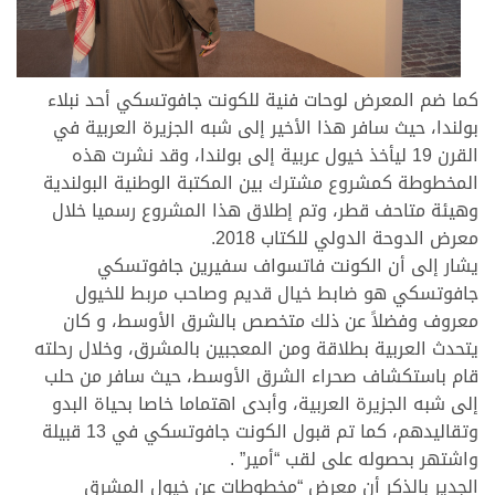
كما ضم المعرض لوحات فنية للكونت جافوتسكي أحد نبلاء
بولندا، حيث سافر هذا الأخير إلى شبه الجزيرة العربية في
القرن 19 ليأخذ خيول عربية إلى بولندا، وقد نشرت هذه
المخطوطة كمشروع مشترك بين المكتبة الوطنية البولندية
وهيئة متاحف قطر، وتم إطلاق هذا المشروع رسميا خلال
معرض الدوحة الدولي للكتاب 2018.
يشار إلى أن الكونت فاتسواف سفيرين جافوتسكي
جافوتسكي هو ضابط خيال قديم وصاحب مربط للخيول
معروف وفضلاً عن ذلك متخصص بالشرق الأوسط، و كان
يتحدث العربية بطلاقة ومن المعجبين بالمشرق، وخلال رحلته
قام باستكشاف صحراء الشرق الأوسط، حيث سافر من حلب
إلى شبه الجزيرة العربية، وأبدى اهتماما خاصا بحياة البدو
وتقاليدهم، كما تم قبول الكونت جافوتسكي في 13 قبيلة
واشتهر بحصوله على لقب “أمير” .
الجدير بالذكر أن معرض “مخطوطات عن خيول المشرق