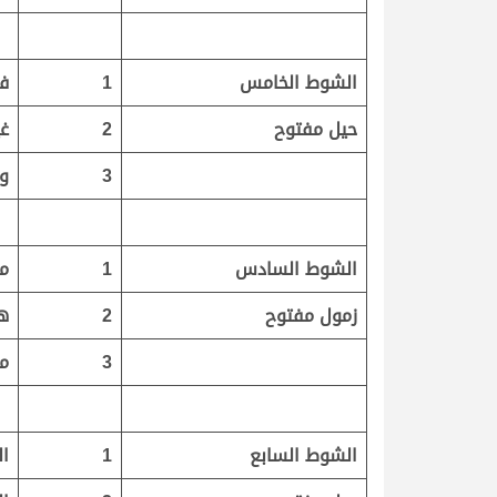
الشوط الخامس
1
فز
حيل مفتوح
2
غ
3
و
الشوط السادس
1
م
زمول مفتوح
2
ه
3
م
الشوط السابع
1
ال