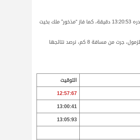
وفازت “مصيحة” ملك راشد صقر شاهين المريخي، بناموس الشوط الثالث الرئيسي المخصص للحيل عمانيات، بتوقيت قدره 13:20:53 دقيقة، كما فاز “مذخور” ملك بخيت
وتوالت انطلاقات الحيل والزمول في ختام المحلي السابع مساء اليوم على مدار 13 شوطاً، خصصت 7 منها للحيل و6 للزمول، جرت من مسافة 8 كم، نرصد نتائجها
التوقيت
12:57:67
13:00:41
13:05:93