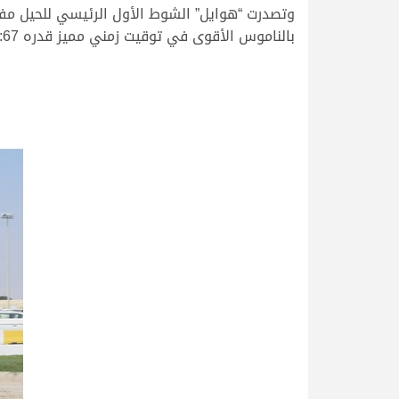
وتصدرت “هوايل” الشوط الأول الرئيسي للحيل مفتو
بالناموس الأقوى في توقيت زمني مميز قدره 12:57:67 دقيقة، وهو التوقيت الأفضل خلال الفترة المسائية اليوم.