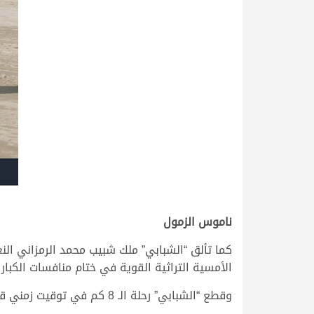
ناموس الزمول
كما تألق “الشبابي” ملك شبيب محمد الرمزاني ا
الأمسية التراثية القوية في ختام منافسات الكبار 
وقطع “الشبابي” رحلة الـ 8 كم في توقيت زمني قدره 13:30:29 دقيقة.