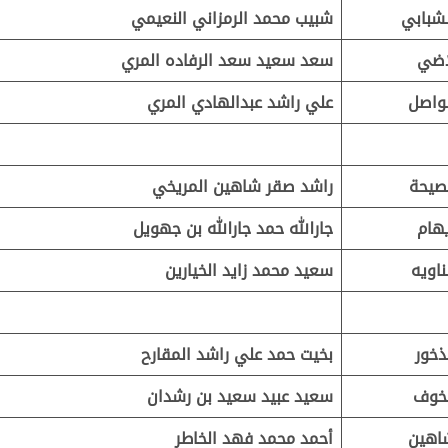
شبابي
شبيب محمد الرمزاني النعيمي
اضي
سعد سعيد سعد الرفاده المري
لواصل
علي راشد عبدالهادي المري
صيحة
راشد صقر شاهين المريخي
هام
جارالله حمد جارالله بن جهويل
ناويه
سعيد محمد زايد الخيارين
ذخور
بخيت حمد علي راشد المقارح
خوف
سعيد عبيد سعيد بن رشدان
اهين
أحمد محمد فهد الخاطر