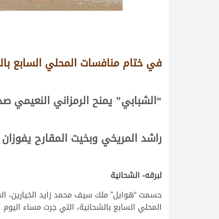
في ختام منافسات المحلي السابع بال
“الشبابي” يمنح الرمزاني النعيمي صد
راشد المريخي وبخيت المقارح يفوزان 
لبرقه- الشحانية
حسمت “هوايل” ملك سيف محمد زايد الخيارين، الف
المحلي السابع بالشحانية، التي جرت مساء اليوم الجمعة 17 فبر