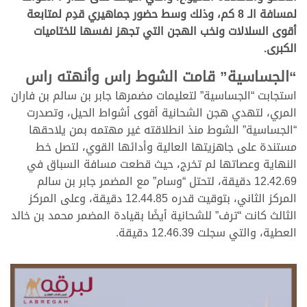
لمسافة الـ 8 كم، وذلك وسط حضور جماهيري قدِم لمتابعة
أقوى السلالات ونخب الهجن التي تجهز نفسها للختاميات
الكبرى.
“الجساسية” قامت الشوط راس وأنهته راس
استجابت “الجساسية” لتعليمات مضمرها جابر بن سالم بن فاران
المري، لتهدي هجن الشحانية أقوى أشواط الحيل، وتصدرت
“الجساسية” الشوط منذ انطلاقته غير مهتمه بمن يلاحقها
مستندة على جاهزيتها العالية وأدائها القوي، لتصل خط
النهاية وعصاتها لم تخرج، حيث قطعت مسافة السباق في
12.42.69 دقيقة، لتحتل “وسام” مع المضمر جابر بن سالم
المركز الثاني، بتوقيت قدره 12.44.85 دقيقة، وعلى المركز
الثالث كانت “ترف” للشحانية أيضًا بقيادة المضمر محمد بن خالد
العطية، والتي سجلت 12.46.39 دقيقة.
.