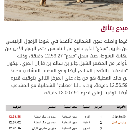
مبدع يتألق
فيما واصلت هجن الشحانية تألقها في شوط الزمول الرئيسي
عن طريق “مبدع” الذي دافع عن الناموس حتى الرمق الأخير من
نهاية الشوط، حيث سجل “مبدع” 12.53.27 دقيقة، وذلك
بأوامر من المضمر الشبل جابر بن سالم بن فاران المري، ليكون
“منصف” بالشعار العنابي أيضا ومع المضمر المشاغب محمد
بن خالد العطية هو من جاء على المركز الثاني بتوقيت قدره
12.56.59 دقيقة، وجاء ثالثا “مطلاع” للشحانية مع المشاغب
أيضا بتوقيت زمني قدره 13.007.91 دقيقة.