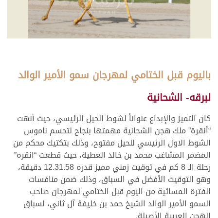
باليوم قبل الختامي لمهرجان سمو الأمير الوالد
لبرقه- الشحانية
كان التميز والإبداع عنواناً لشوط الحيل الرئيسي، حيث أنهت
“أنقرة” ملك هجن الشحانية مهمتها بنجاح لتحسم ناموس
الشوط الاول الرئيسي للحيل مفتوح، وذلك بتكتيك محكم من
المضمر المشاغب محمد بن خالد العطية، حيث قطعت “انقره”
رحلة الـ 8 كم في توقيت زمني مميز قدره 12.31.58 دقيقة،
وهو التوقيت الأفضل في السباق، وذلك ضمن منافسات
الفترة المسائية من اليوم قبل الختامي لمهرجان صاحب
السمو الأمير الوالد الشيخ حمد بن خليفة آل ثاني، لسباق
الهجن العربية الأصيلة.