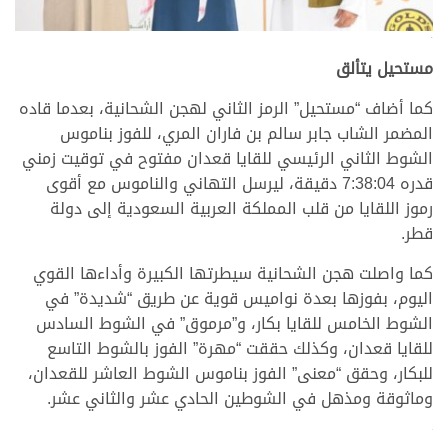
.
مستحيل يتألق
كما أضاف “مستحيل” الرمز الثاني لهجن الشحانية، بعدما قاده
المضمر الشاب جابر سالم بن فاران المري، للفوز بناموس
الشوط الثاني الرئيسي للقايا قعدان مفتوح في توقيت زمني
قدره 7:38:04 دقيقة، ليرسل التهاني والناموس مع أقوى
رموز اللقايا من قلب المملكة العربية السعودية إلى دولة
قطر.
كما واصلت هجن الشحانية سيطرتها الكبيرة وأداءها القوي
اليوم، بفوزها بعدة نواميس قوية عن طريق “شديدة” في
الشوط الخامس للقايا بكار، و”مرموق” في الشوط السادس
للقايا قعدان، وكذلك حققت “مهرة” الفوز بالشوط التاسع
للبكار، وحقق “معنى” الفوز بناموس الشوط العاشر للقعدان،
وماثوقة ومذهل في الشوطين الحادي عشر والثاني عشر.
.