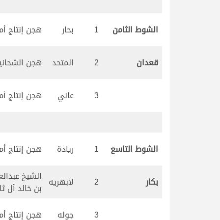
الشوط الثامن
1
بحار
هجن إنتاج أم ا
قعدان
2
المتحد
هجن الشحاني
3
عاني
هجن إنتاج أم ا
الشوط التاسع
1
ريادة
هجن إنتاج أم ا
الشيخ عبدالع
بكار
2
لابهريه
بن خالد آل ثا
3
جوله
هجن إنتاج أم ا