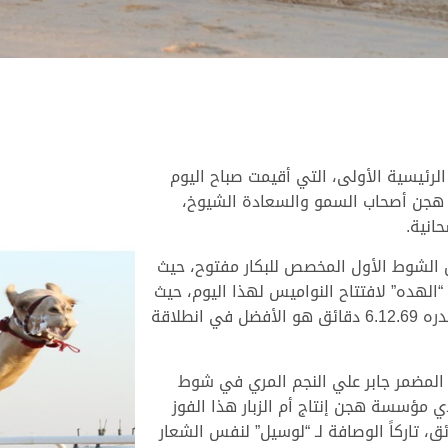
الرئيسية الأولى، التي أقيمت صباح اليوم
 سن الجذاع من هجن أصحاب السمو والسعادة الشيوخ،
انية.
ل الشوط الأول المخصص للبكار مفتوح، حيث
الهده” لافتتاح النواميس لهذا اليوم، حيث
قطعت “الهده” رحلة الأربعة كيلومترات في زمن قدره 6.12.69 دقائق هو الأفضل في انطلاقة
دة المضمر جابر علي النجم المري في شوط
 مؤسسة هجن إنتاج أم الزبار هذا الفوز
وقطع “كرار” رحلة السباق في 6.13.47 دقائق، تاركاً الوصافة لـ “لوسيل” لنفس الشعار