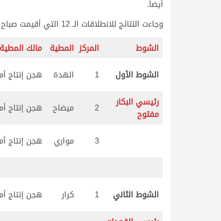
أيضاً.
وجاءت النتائج للانطلاقات الـ 12 التي أقيمت صباح اليوم على النحو التالي:
الشوط
المركز
المطية
مالك المطية
الشوط الأول
1
الهدة
هجن إنتاج أم ا
رئيسي البكار
2
ميضاح
هجن إنتاج أم ا
مفتوح
3
مواري
هجن إنتاج أم ا
الشوط الثاني
1
كرار
هجن إنتاج أم ا