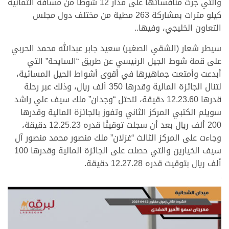
والتي جرت منافساتها على مدار 12 شوطًا من مسافة الثمانية
كيلو مترات بمشاركة 263 مطية من مختلف دول مجلس
التعاون الخليجي، وفيها..
سيطر شعار (الشقي الصغير) سعيد جابر عبدالله محمد الحربي
على قمة شوط الجيل الرئيسي عن طريق “السايحة” التي
أبدعت وأمتعت جماهيرها في أقوى أشواط الحيل المسائية،
لتنال الجائزة المالية وقدرها 350 ألف ريال، وذلك عبر رحلة
قدرها 12.23.60 دقيقة، لتحتل “وجدان” ملك سيف علي راشد
سويلم الكتبي المركز الثاني وتفوز بالجائزة المالية وقدرها
200 ألف ريال بعد أن سجلت توقيتًا قدره 12.25.23 دقيقة،
وجاءت على المركز الثالث “غزلان” ملك منصور محمد منصور آل
سيف الخيارين والتي حصلت على الجائزة المالية وقدرها 100
ألف ريال بتوقيت قدره 12.27.28 دقيقة.
>