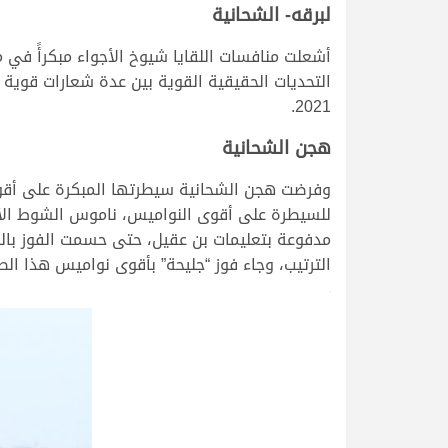
لبرقه- الشحانية
أشعلت منافسات اللقايا شيوخ الأجواء مبكرأً في
2021.
هجن الشحانية
وفرضت هجن الشحانية سيطرتها المبكرة على أقوى 
للسيطرة على أقوى النواميس، ناموس الشوط الأو
مدفوعة بتعليمات بن عقيل، حتى حسمت الفوز بالنا
الترتيب، وجاء فوز “جليحة” بأقوى نواميس هذا الصباح في ت
@