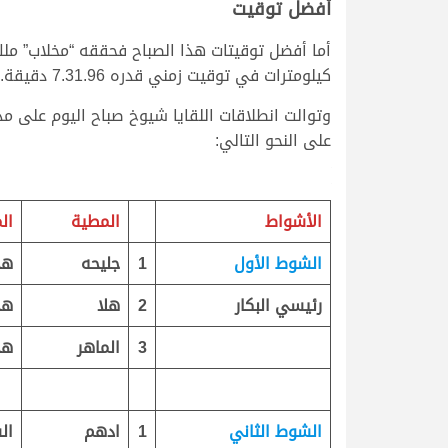
أفضل توقيت
كيلومترات في توقيت زمني قدره 7.31.96 دقيقة.
على النحو التالي:
الأشواط
المطية
ال
الشوط الأول
1
جليحه
هج
رئيسي البكار
2
هلا
هج
3
الماهر
هج
الشوط الثاني
1
ادهم
ال