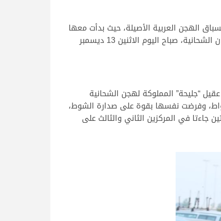
باق الهجن العربية الأصيلة، حيث بدأت معها
التحديات الحقيقية القوية بين عدة شعارات قوية لهجن أصحاب السمو والمعالي والسعادة الشيوخ، على أرضية ميدان الشحانية، صباح اليوم الاثنين 13 ديسمبر
عقيل “جليحة” المملوكة لهجن الشحانية
أشواط، وفرضت نفسها بقوة على صدارة الشوط،
ن جاءتا في المركزين الثاني والثالث على