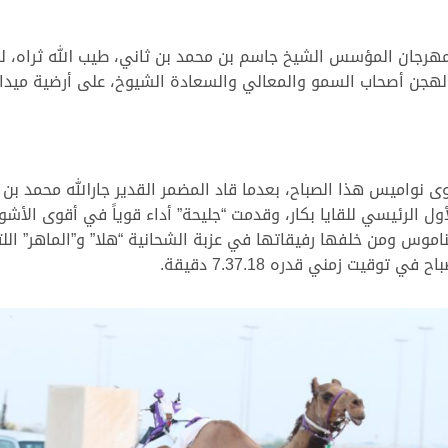
 مهرجان المؤسس الشيخ جاسم بن محمد بن ثاني، طيب الله ثراه، لس
نواميس هذا الصباح، بعدما قاد المضمر القدير جارالله محمد بن 
ل الرئيسي للقايا بكار، وقدمت “جليحة” أداء قوياً في أقوى ال
موس ومن خلفها رفيقاتها في عزبة الشحانية “هلا” و”الماهر” اللتي
وقيت زمني قدره 7.37.18 دقيقة.