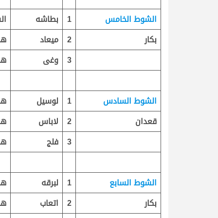
الشوط الخامس
1
بطاشه
ال
بكار
2
ميعاد
هج
3
وغى
هج
الشوط السادس
1
لوسيل
هج
قعدان
2
لاباس
هج
3
فلج
هج
الشوط السابع
1
لبرقه
هج
بكار
2
اتعاب
هج