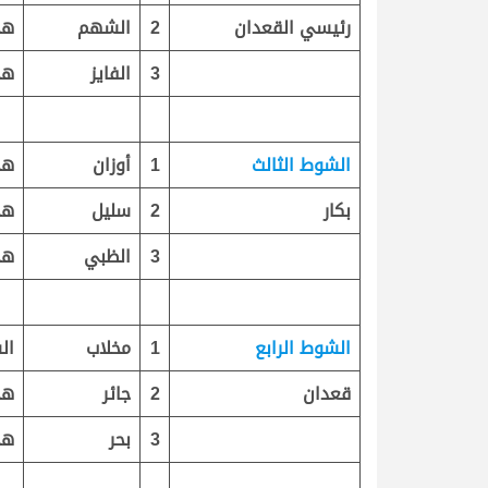
رئيسي القعدان
2
الشهم
هج
3
الفايز
هج
الشوط الثالث
1
أوزان
هج
بكار
2
سليل
هج
3
الظبي
هج
الشوط الرابع
1
مخلاب
ال
قعدان
2
جائر
هج
3
بحر
هج