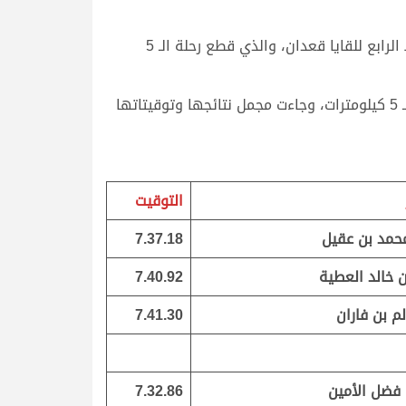
أما أفضل توقيتات هذا الصباح فحققه “مخلاب” ملك الشيخ أحمد بن محمد بن راشد آل مكتوم، المتوج بناموس الشوط الرابع للقايا قعدان، والذي قطع رحلة الـ 5
وتوالت انطلاقات اللقايا شيوخ صباح اليوم على مدار 19 شوطاً، منها 11 للبكار و8 للقعدان، جرت جميعها من نقطة الـ 5 كيلومترات، وجاءت مجمل نتائجها وتوقيتاتها
التوقيت
محمد بن عقيل
7.37.18
 خالد العطية
7.40.92
لم بن فاران
7.41.30
فضل الأمين
7.32.86