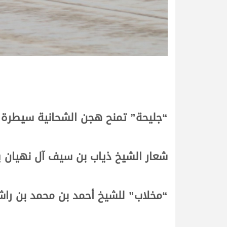
“جليحة” تمنح هجن الشحانية سيطرة م
شعار الشيخ ذياب بن سيف آل نهيان 
“مخلاب” للشيخ أحمد بن محمد بن راش