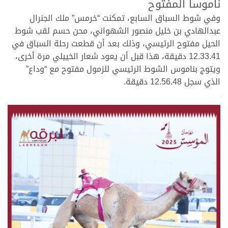
ناموسا المفتوح
وفي شوط السباق السابع، تمكنت “خرمس” ملك الجنرال
عبدالهادي بن خليل منصور الشهواني، محن حسم لقب شوط
الحيل مفتوح الرئيسي، وذلك بعد أن قطعت رحلة السباق في
12.33.41 دقيقة، هذا قبل أن يعود شعار الخييلي مرة أخرى،
ويتوج بناموس الشوط الرئيسي للزمول مفتوح مع “وداع”
الذي سجل 12.56.48 دقيقة.
>