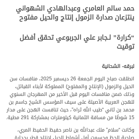
حمد سالم العامري وعبدالهادي الشهواني
ينتزعان صدارة الزمول إنتاج والحيل مفتوح
.
.
“كرارة” لـجابر علي الجربوعي تحقق أفضل
توقيت
.
.
لبرقه- الشحانية
انطلقت صباح اليوم الجمعة 26 ديسمبر 2025، منافسات سن
الحيل والزمول (الإنتاج والمفتوح) المملوكة لأبناء القبائل،
وذلك ضمن منافسات اليوم قبل الأخير من المهرجان السنوي
للهجن العربية الأصيلة على سيف المؤسس الشيخ جاسم بن
محمد بن ثاني “طيب الله ثراه”، حيث تنافست الهجن على مدار
15 شوطًا من مسافة الثمانية كيلومترات بمشاركة 291 مطية.
وكانت “سلام” ملك عبدالله بن ناصر حفيظ الحفيظ المري،
صاحبة الحظ وحسمت أول أشواط الحيل لإنتاج قطر بجدارة