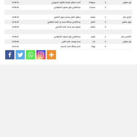
حيل مفتوح
2
مرعوشة
أحمد سلطان خليفة بالرشيد السويدي
12:49:76
3
سندارة
عبدالهادي خليل منصور الشهواني
12:50:03
الرابع عشر
1
معتمد
سهيل قنازل مسلم حمرور العامري
12:46:10
زمول مفتوح
2
الفايز
عبدالهادي عبدالله محمد بن نايفه الهاجري
12:46:53
3
شهاب
منصور سعد محمد قذله الأحبابي
12:49:23
الخامس عشر
1
مزلاج
عبدالهادي خليل منصور الشهواني
12:36:67
حيل مفتوح
2
اراء
محمد يوسف غانم اهلي
12:36:86
3
يوشا
ناصر عبدالله أحمد المسند
12:37:01