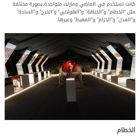
كانت تستخدم في الماضي ومازلت متواجدة بصورة مختلفة
مثل “الخطام” و”الخناقة” و”الهولاني” و”الخرج” و”الساحة”
و”العدل” و”الخزام” و”المغبط” وغيرها.
الخطام