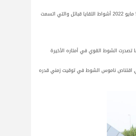
لليوم الثالث على التوالي تواصلت منافسات مهرجان ختامي الوثبة 2022 بأبوظبي، حيث أقيمت صباح اليوم الخميس 5 مايو 2022 أشواط اللقايا قبائل والتي اتسمت
ا تصدرت الشوط القوي في أمتاره الأخيرة
في اقتناص ناموس الشوط في توقيت زمني قدره