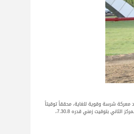
معركة شرسة وقوية للغاية، محققاً توقيتاً
زمنياً قدره 7.30.5، متفوقاً بفارق ضئيل على أقرب منافسيه “العديد” ملك حمد غانم سلطان الهديفي الذي جاء في المركز الثاني بتوقيت زمني قدره 7.30.8،