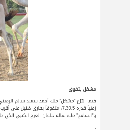
مشغل يتفوق
فيما انتزع “مشغل” ملك أحمد سعيد سالم الرميثي
و”الشامخ” ملك سالم خلفان العرج الكتبي الذي حل 
.