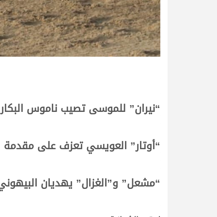
“نيران” للموسى تصيب ناموس البكار 
“أوتار” العويسي تعزف على مقدمة ال
“مشعل” و”الغزال” يهديان البيهوني