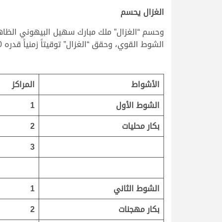
الغزال يحسم
وحسم “الغزال” ملك مبارك سهيل البيهوني الظاهري
الشوط القوي، وحقق “الغزال” توقيتاً زمنياً قدره 7.31.0، بفارق ضئيل عن أقرب منافسيه.
الأشواط
المراكز
الشوط الأول
1
بكار محليات
2
3
الشوط الثاني
1
بكار مهجنات
2