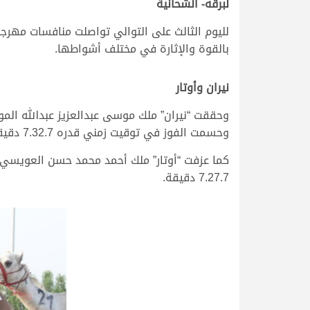
لبرقه- الشحانية
بالقوة والإثارة في مختلف أشواطها.
نيران وأوتار
وحققت “نيران” ملك موسى عبدالعزيز عبدالله المو
وحسمت الفوز في توقيت زمني قدره 7.32.7 دقيقة.
كما عزفت “أوتار” ملك أحمد محمد حسن العويسي 
7.27.7 دقيقة.