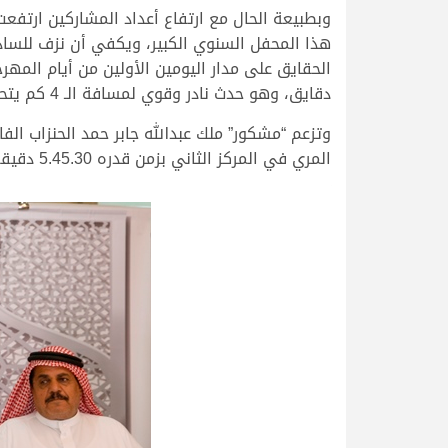
وبطبيعة الحال مع ارتفاع أعداد المشاركين ارتفع
دقايق، وهو حدث نادر وقوي لمسافة الـ 4 كم يتحقق على أرضية ميدان التحدي.
المري في المركز الثاني بزمن قدره 5.45.30 دقيقة، و”أرحبو” ملك فيصل علي سعود الصعيري في المركز الثالث بزمن قدره 5.45.90 دقيقة.