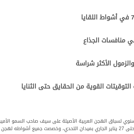
والزمول الأكثر شراسة
لتوقيتات القوية من الحقايق حتى الثنايا
نوي لسباق الهجن العربية الأصيلة على سيف صاحب السمو الأمير ا
الله، والذي أقيمت منافساته خلال الفترة من 21 حتى 27 يناير الجاري بميدان التحدي، وخ