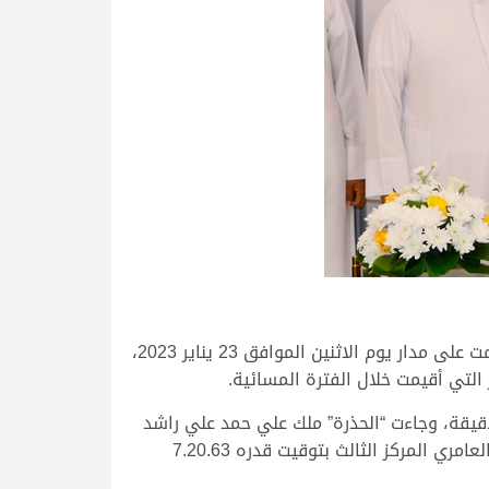
كما حققت 25 مطية وقعوداً توقيتاً زمنياً أقل من 7.25.00 دقيقة في منافسات اللقايا الصباحية والمسائية التي أقيمت على مدار يوم الاثنين الموافق 23 يناير 2023،
 “كرار” ملك علي محمد عبدالله الزعبي (صاحب خنجر القعدان مفتوح) أقوى توقيتات اللقايا، بزمن قدره 7.19.79 دقيقة، وجاءت “الحذرة” ملك علي حمد علي راشد
المقارح (راعية شلفة البكار مفتوح) في المركز الثاني بتوقيت قدره 7.20.31 دقيقة، ثم “عنيد” ملك حسن أحمد عيضة العامري المركز الثالث بتوقيت قدره 7.20.63