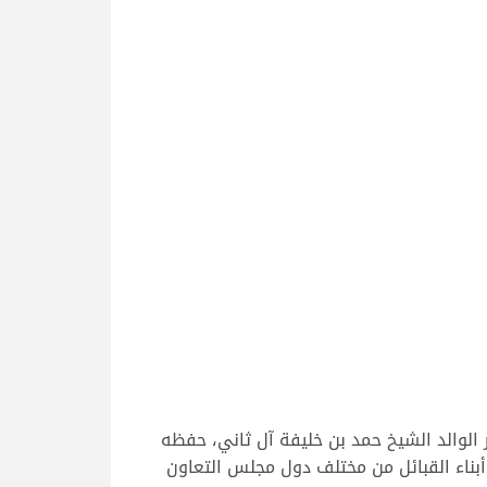
لوالد الشيخ حمد بن خليفة آل ثاني، حفظه
صصت جميع أشواطه لهجن أبناء القبائل من مختلف دول مجلس التعاون