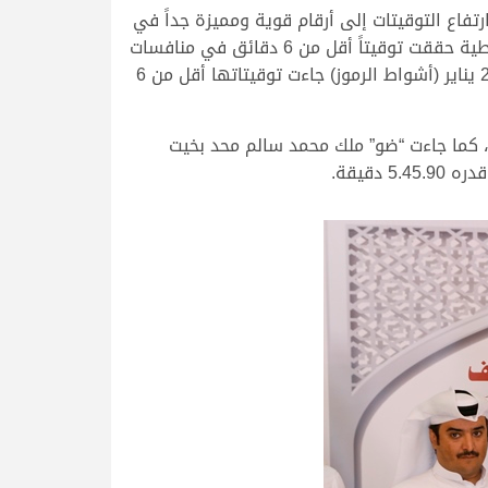
فاع التوقيتات إلى أرقام قوية ومميزة جداً في
هذا المحفل السنوي الكبير، ويكفي أن نزف للسادة متابعي المهرجان أن أكثر من 100 مطية وقعود وتحديداً 106 مطية حققت توقيتاً أقل من 6 دقائق في منافسات
الحقايق على مدار اليومين الأولين من أيام المهرجان السبعة، كما أن كل أشواط الحقايق التي أقيمت مساء الأحد 22 يناير (أشواط الرموز) جاءت توقيتاتها أقل من 6
الله جابر حمد الحنزاب الفائز برمز القعدان، أقوى توقيتات الحقايق بزمن قدره 5.43.78 دقيقة، كما جاءت “ضو” ملك محمد سالم محد بخيت