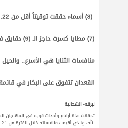
(8) أسماء حققت توقيتاً أقل من 7.22 في أشواط اللقايا
(7) مطايا كسرت حاجز الـ (9) دقايق في منافسات الجذاع
منافسات الثنايا هي الأسرع.. والحيل 
القعدان تتفوق على البكار في قائمة ا
لبرقه- الشحانية
تحققت عدة أرقام وأحداث قوية في المهرجان الس